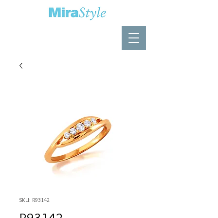
SKU: R93142
R93142