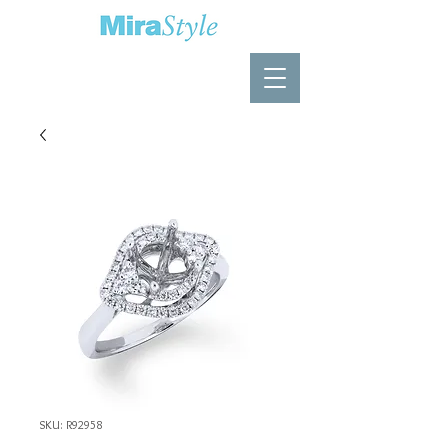
SKU: R92958