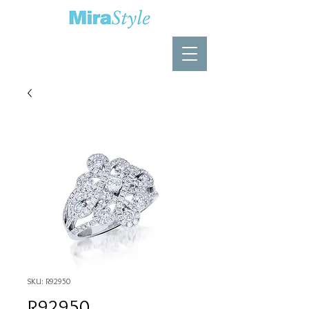
SKU: R92950
R92950