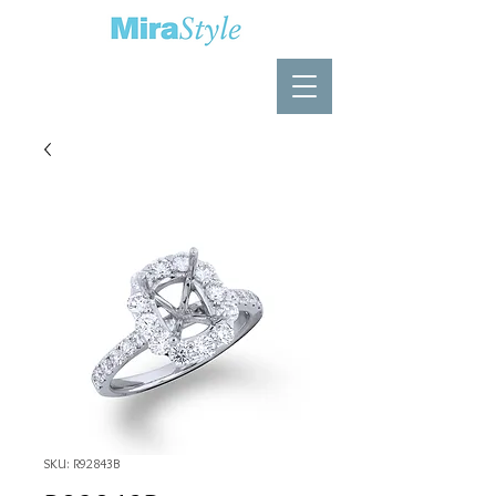
SKU: R92843B